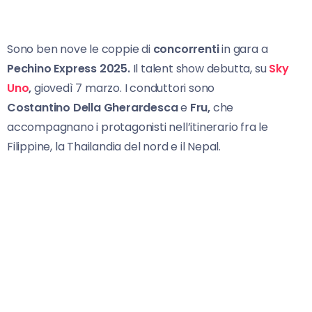
Sono ben nove le coppie di
concorrenti
in gara a
Pechino Express 2025.
Il talent show debutta, su
Sky
Uno
,
giovedì 7 marzo. I conduttori sono
Costantino
Della Gherardesca
e
Fru,
che
accompagnano i protagonisti nell’itinerario fra le
Filippine, la Thailandia del nord e il Nepal.