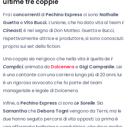
ultime tre coppie
Fra i
concorrenti
di
Pechino Express
ci sono
Nathalie
Guetta
e
Vito Bucci.
L’unione, che ha dato vita al team
I
Cineasti
, è nel segno di
Don Matteo.
Guetta e Bucci,
rispettivamente attrice e produttore, si sono conosciuti
proprio sul set della fiction.
Una coppia sia nel gioco che nella vita è quella de
I
Complici
, animata da
Dolcenera
e
Gigi Campanile.
Lei
è una cantante con una carriera lunga più di 20 anni, lui
è un rigoroso avvocato che fa parte del team
manageriale e legale di Dolcenera.
Infine, a
Pechino Express
ci sono
Le Sorelle
. Sia
Samantha
che
Debora Togni
vengono da Terni, ma le
due hanno seguito percorsi di vita opposti. La prima è
una affermata ballerina e conduttrice, che deve molta