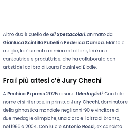
Altro duo è quello de
Gli Spettacolari
, animato da
Gianluca Scintilla Fubelli
e
Federica Camba.
Marito e
moglie, lui è un noto comico ed attore, lei è una
cantautrice e produttrice, che ha collaborato con
artisti del calibro di Laura Pausini ed Elodie.
Fra i più attesi c’è Jury Chechi
A
Pechino Express 2025
ci sono
I Medagliati
. Con tale
nome ci si riferisce, in primis, a
Jury Chechi,
dominatore
della ginnastica mondiale negli anni ’90 e vincitore di
due medaglie olimpiche, una d’oro e l’altra di bronzo,
nel 1996 e 2004. Con lui c’è
Antonio Rossi,
ex canoista