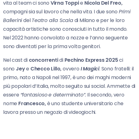
vita al team ci sono
Virna Toppi
e
Nicola Del Freo,
compagni sia sul lavoro che nella vita. I due sono
Primi
Ballerini
del
Teatro alla Scala
di Milano e per le loro
capacità artistiche sono conosciuti in tutto il mondo.
Nel 2022 hanno convolato a nozze e l’anno seguente
sono diventati per la prima volta genitori.
Nel cast di
concorrenti
di
Pechino Express
2025
ci
sono
Jey
e
Checco Lillo,
ovvero
I Magici
. Sono fratelli: il
primo, nato a Napoli nel 1997, è uno dei maghi moderni
più popolari d’Italia, molto seguito sui social. Ammette di
essere
“fantasioso
e determinato”.
Il secondo, vero
nome
Francesco,
è uno studente universitario che
lavora presso un negozio di videogiochi.