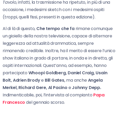
Tavolo,
infatti, la trasmissione ha ripetuto, in più di una
occasione, i medesimi sketch con i medesimi ospiti
(troppi, quelli fissi, presenti in questa edizione).
Al di là di questo,
Che tempo che fa
rimane comunque
un gioiello della nostra televisione, capace di alternare
leggerezza ad attualità drammatica, sempre
rimanendo credibile. Inoltre, ha il merito di essere l’unico
show italiano in grado di portare, in onda e in diretta, gli
ospiti internazionali. Quest’anno, ad esempio, hanno
partecipato
Whoopi Goldberg, Daniel Craig, Usain
Bolt, Adrien Brody
e
Bill Gates,
ma anche
Angela
Merkel, Richard Gere, Al
Pacino
e
Johnny Depp.
Indimenticabile, poi, l’intervista al compianto
Papa
Francesco
del gennaio scorso.