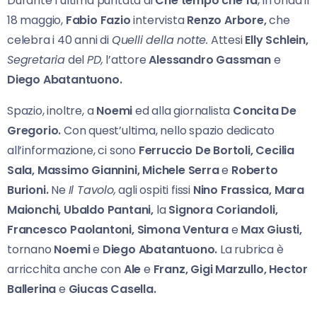
Durante l’ultima puntata di
Che tempo che fa
, in onda il
18 maggio,
Fabio Fazio
intervista
Renzo Arbore,
che
celebra i 40 anni di
Quelli della notte.
Attesi
Elly Schlein,
Segretaria
del
PD,
l’attore
Alessandro Gassman
e
Diego Abatantuono.
Spazio, inoltre, a
Noemi
ed alla giornalista
Concita De
Gregorio.
Con quest’ultima, nello spazio dedicato
all’informazione, ci sono
Ferruccio De Bortoli, Cecilia
Sala, Massimo Giannini, Michele Serra
e
Roberto
Burioni.
Ne
Il Tavolo,
agli ospiti fissi
Nino Frassica, Mara
Maionchi, Ubaldo Pantani,
la
Signora Coriandoli,
Francesco Paolantoni, Simona Ventura
e
Max Giusti,
tornano
Noemi
e
Diego Abatantuono.
La rubrica è
arricchita anche con
Ale
e
Franz, Gigi Marzullo, Hector
Ballerina
e
Giucas Casella.