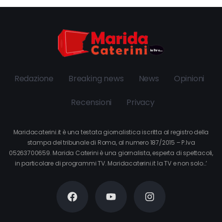
Redazione
Breaking news
News
Opinioni
Recensioni
Privacy
Maridacaterini.it è una testata giornalistica iscritta al registro della
stampa del tribunale di Roma, al numero 187/2015 – P.Iva
05263700659. Marida Caterini è una giornalista, esperta di spettacoli,
in particolare di programmi TV. Maridacaterini.it la TV e non solo…’