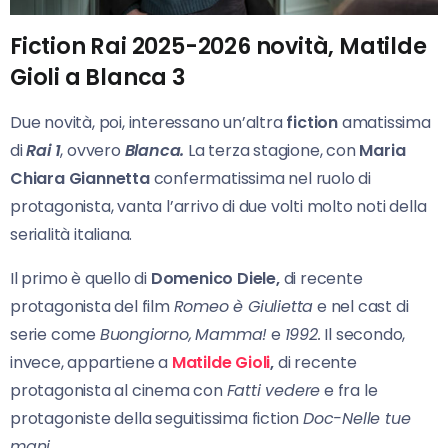
Fiction Rai 2025-2026 novità, Matilde
Gioli a Blanca 3
Due novità, poi, interessano un’altra
fiction
amatissima
di
Rai 1
, ovvero
Blanca.
La terza stagione, con
Maria
Chiara Giannetta
confermatissima nel ruolo di
protagonista, vanta l’arrivo di due volti molto noti della
serialità italiana.
Il primo è quello di
Domenico Diele,
di recente
protagonista del film
Romeo è Giulietta
e nel cast di
serie come
Buongiorno,
Mamma!
e
1992.
Il secondo,
invece, appartiene a
Matilde Gioli
,
di recente
protagonista al cinema con
Fatti vedere
e fra le
protagoniste della seguitissima fiction
Doc-Nelle tue
mani
.