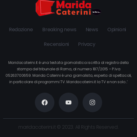
Redazione
Breaking news
News
Opinioni
Recensioni
Privacy
Maridacaterini.it è una testata giornalistica iscritta al registro della
stampa del tribunale di Roma, al numero 187/2015 – P.Iva
05263700659. Marida Caterini è una giornalista, esperta di spettacoli,
in particolare di programmi TV. Maridacaterini.it la TV e non solo…’
maridacaterini.it © 2023. All Rights Reserved.