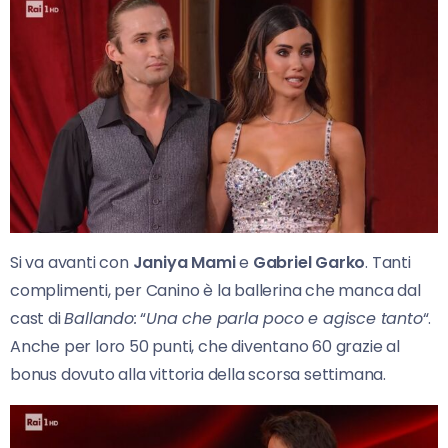
Si va avanti con
Janiya Mami
e
Gabriel Garko
. Tanti
complimenti, per Canino è la ballerina che manca dal
cast di
Ballando:
“
Una che parla poco e agisce tanto
“.
Anche per loro 50 punti, che diventano 60 grazie al
bonus dovuto alla vittoria della scorsa settimana.