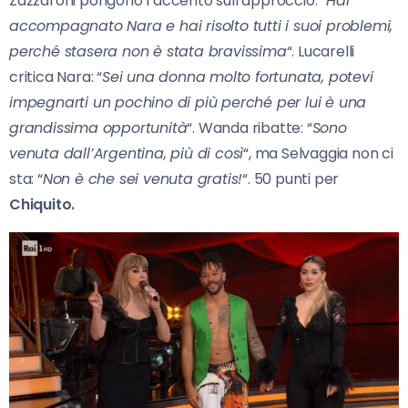
Zazzaroni pongono l’accento sull’approccio: “
Hai
accompagnato Nara e hai risolto tutti i suoi problemi,
perché stasera non è stata bravissima
“. Lucarelli
critica Nara: “
Sei una donna molto fortunata, potevi
impegnarti un pochino di più perché per lui è una
grandissima opportunità
“. Wanda ribatte: “
Sono
venuta dall’Argentina, più di così
“, ma Selvaggia non ci
sta: “
Non è che sei venuta gratis!
“. 50 punti per
Chiquito.