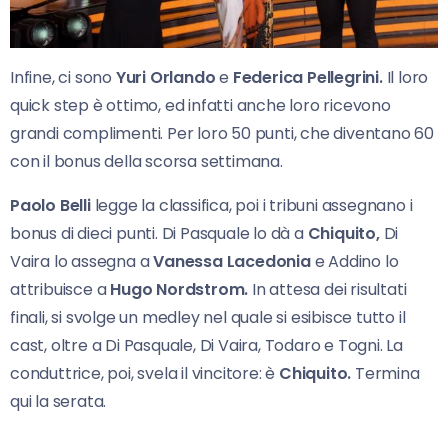
Infine, ci sono
Yuri Orlando
e
Federica Pellegrini.
Il loro
quick step è ottimo, ed infatti anche loro ricevono
grandi complimenti. Per loro 50 punti, che diventano 60
con il bonus della scorsa settimana.
Paolo Belli
legge la classifica, poi i tribuni assegnano i
bonus di dieci punti. Di Pasquale lo dà a
Chiquito,
Di
Vaira lo assegna a
Vanessa Lacedonia
e Addino lo
attribuisce a
Hugo Nordstrom.
In attesa dei risultati
finali, si svolge un medley nel quale si esibisce tutto il
cast, oltre a Di Pasquale, Di Vaira, Todaro e Togni. La
conduttrice, poi, svela il vincitore: è
Chiquito.
Termina
qui la serata.