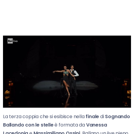
La terza coppia che si esibisce nella
finale
di
Sognando
Ballando con le stelle
è formata da
Vanessa
Lacedonia
e
Massimiliano Ossini.
Ballano un jive pieno