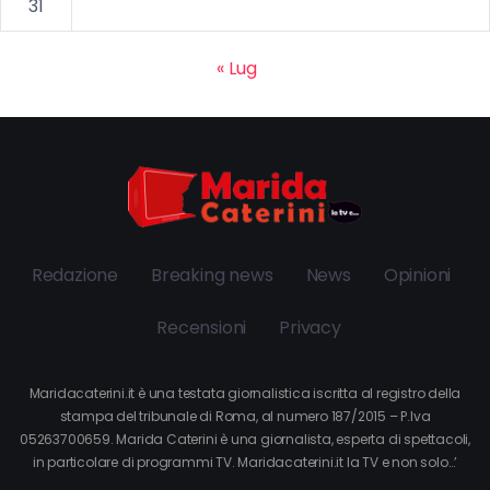
31
« Lug
Redazione
Breaking news
News
Opinioni
Recensioni
Privacy
Maridacaterini.it è una testata giornalistica iscritta al registro della
stampa del tribunale di Roma, al numero 187/2015 – P.Iva
05263700659. Marida Caterini è una giornalista, esperta di spettacoli,
in particolare di programmi TV. Maridacaterini.it la TV e non solo…’