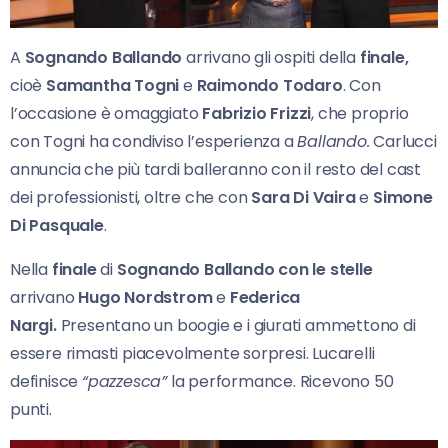
A
Sognando Ballando
arrivano gli ospiti della
finale,
cioè
Samantha Togni
e
Raimondo Todaro
. Con
l’occasione è omaggiato
Fabrizio Frizzi
, che proprio
con Togni ha condiviso l’esperienza a
Ballando.
Carlucci
annuncia che più tardi balleranno con il resto del cast
dei professionisti, oltre che con
Sara Di Vaira
e
Simone
Di Pasquale
.
Nella
finale
di
Sognando Ballando con le stelle
arrivano
Hugo Nordstrom
e
Federica
Nargi.
Presentano un boogie e i giurati ammettono di
essere rimasti piacevolmente sorpresi. Lucarelli
definisce
“pazzesca”
la performance. Ricevono 50
punti.