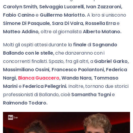
Carolyn Smith, Selvaggia Lucarelli,
Ivan Zazzaroni,
Fabio Canino
e
Guillermo Mariotto.
A loro si uniscono
Simone Di Pasquale, Sara Di Vaira, Rossella Erra
e
Matteo Addino,
oltre al giornalista
Alberto Matano.
Molti gli ospiti attesi durante la
finale
di
Sognando
Ballando con le stelle,
che danzeranno con i
concorrenti finalisti. Spazio, fra gli altri, a
Gabriel Garko,
Massimiliano Ossini, Francesco Paolantoni, Federica
Nargi,
Bianca Guaccero
, Wanda Nara, Tommaso
Marini
e
Federica Pellegrini.
Inoltre, tornano due storici
professionisti di Ballando, cioè
Samantha Togni
e
Raimondo Todaro.