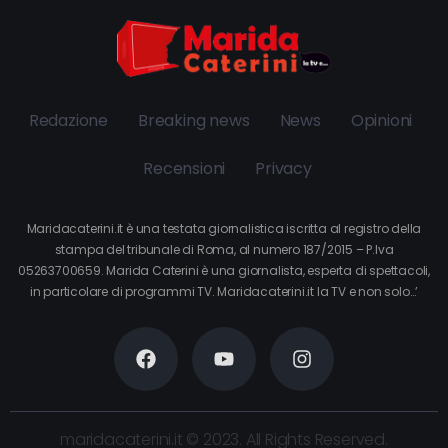
Redazione
Breaking news
News
Opinioni
Recensioni
Privacy
Maridacaterini.it è una testata giornalistica iscritta al registro della
stampa del tribunale di Roma, al numero 187/2015 – P.Iva
05263700659. Marida Caterini è una giornalista, esperta di spettacoli,
in particolare di programmi TV. Maridacaterini.it la TV e non solo…’
maridacaterini.it © 2023. All Rights Reserved.