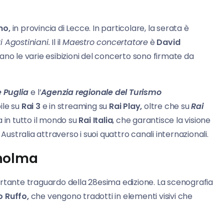
no,
in provincia di Lecce. In particolare, la serata è
 Agostiniani.
Il il
Maestro concertatore
è
David
 le varie esibizioni del concerto sono firmate da
 Puglia
e l’
Agenzia regionale del Turismo
bile su
Rai 3
e in streaming su
Rai Play,
oltre che su
Rai
 in tutto il mondo su
Rai Italia
, che garantisce la visione
Australia attraverso i suoi quattro canali internazionali.
kholma
rtante traguardo della 28esima edizione. La scenografia
o Ruffo,
che vengono tradotti in elementi visivi che