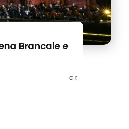
rena Brancale e
i
0