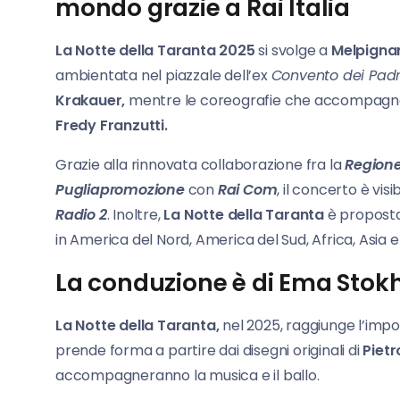
mondo grazie a Rai Italia
La Notte della Taranta 2025
si svolge a
Melpigna
ambientata nel piazzale dell’ex
Convento dei Padri
Krakauer,
mentre le coreografie che accompagnano
Fredy Franzutti.
Grazie alla rinnovata collaborazione fra la
Regione
Pugliapromozione
con
Rai Com
, il concerto è visi
Radio 2
. Inoltre,
La Notte della Taranta
è proposta
in America del Nord, America del Sud, Africa, Asia e 
La conduzione è di Ema Sto
La Notte della Taranta,
nel 2025, raggiunge l’impo
prende forma a partire dai disegni originali di
Pietr
accompagneranno la musica e il ballo.