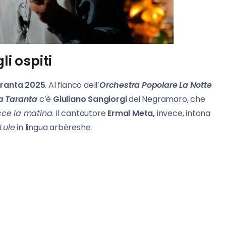
li ospiti
aranta 2025
. Al fianco dell’
Orchestra Popolare La Notte
la Taranta
c’è
Giuliano Sangiorgi
dei Negramaro, che
acce la matina
. Il cantautore
Ermal Meta,
invece, intona
 Lule
in lingua arbëreshe.