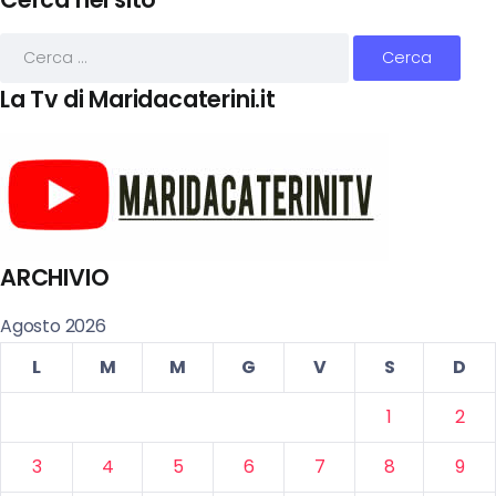
La Tv di Maridacaterini.it
ARCHIVIO
Agosto 2026
L
M
M
G
V
S
D
1
2
3
4
5
6
7
8
9