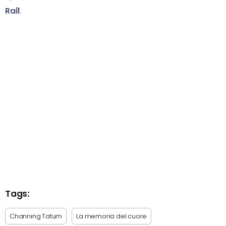
Rai1
.
Tags:
Channing Tatum
La memoria del cuore