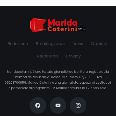
Redazione
Breaking news
News
Opinioni
Recensioni
Privacy
Maridacaterini.it è una testata giornalistica iscritta al registro della
stampa del tribunale di Roma, al numero 187/2015 – P.Iva
05263700659. Marida Caterini è una giornalista, esperta di spettacoli,
in particolare di programmi TV. Maridacaterini.it la TV e non solo…’