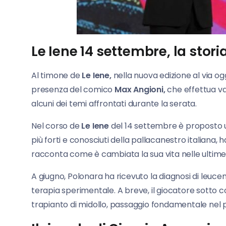
Le Iene 14 settembre, la stori
Al timone de
Le Iene,
nella nuova edizione al via ogg
presenza del comico
Max
Angioni,
che effettua va
alcuni dei temi affrontati durante la serata.
Nel corso de
Le Iene
del 14 settembre è proposto un
più forti e conosciuti della pallacanestro italiana, 
racconta come è cambiata la sua vita nelle ultime
A giugno, Polonara ha ricevuto la diagnosi di leucem
terapia sperimentale. A breve, il giocatore sotto 
trapianto di midollo, passaggio fondamentale nel p