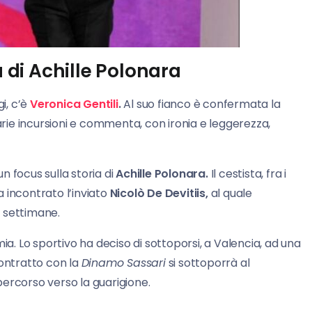
a di Achille Polonara
i, c’è
Veronica Gentili
.
Al suo fianco è confermata la
rie incursioni e commenta, con ironia e leggerezza,
 focus sulla storia di
Achille Polonara.
Il cestista, fra i
ha incontrato l’inviato
Nicolò De Devitiis,
al quale
 settimane.
ia. Lo sportivo ha deciso di sottoporsi, a Valencia, ad una
contratto con la
Dinamo Sassari
si sottoporrà al
ercorso verso la guarigione.