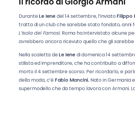
Il ricordo di Giorgio Armani
Durante
Le Iene
del 14 settembre, l’inviato
Filippo
tratta di un club che sarebbe stato fondato, anni f
L’Isola dei Famosi
. Roma ha intervistato alcune p
avrebbero ancora ricevuto quello che gli sarebbe
Nella scaletta de
Le Iene
di domenica 14 settembre
stilista ed imprenditore, che ha contribuito a diffo
morto il 4 settembre scorso. Per ricordarlo, e pa
della moda, c’è
Fabio Mancini.
Nato in Germania e r
supermodello che da tempo lavora con Armani. La pri