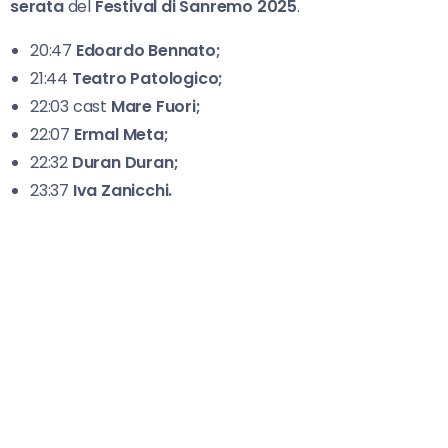
serata
del
Festival di Sanremo 2025
.
20:47
Edoardo Bennato;
21:44
Teatro Patologico;
22:03 cast
Mare Fuori;
22:07
Ermal Meta;
22:32
Duran
Duran;
23:37
Iva Zanicchi.