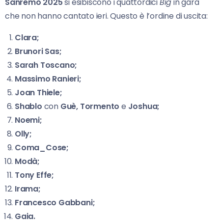
Sanremo
2025
si esibiscono i quattordici
Big
in gara
che non hanno cantato ieri. Questo è l’ordine di uscita:
Clara;
Brunori Sas;
Sarah Toscano;
Massimo Ranieri;
Joan Thiele;
Shablo
con
Guè, Tormento
e
Joshua;
Noemi;
Olly;
Coma_Cose;
Modà;
Tony Effe;
Irama;
Francesco Gabbani;
Gaia.