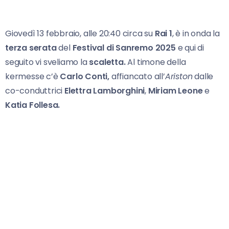
Giovedì 13 febbraio, alle 20:40 circa su
Rai 1
, è in onda la
terza serata
del
Festival di Sanremo 2025
e qui di
seguito vi sveliamo la
scaletta.
Al timone della
kermesse c’è
Carlo Conti,
affiancato all’
Ariston
dalle
co-conduttrici
Elettra Lamborghini
,
Miriam Leone
e
Katia Follesa.