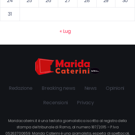
24
25
26
27
28
29
30
31
« Lug
Redazione
Breaking news
News
Opinioni
Recensioni
Privacy
Maridacaterini.it è una testata giornalistica iscritta al registro della
stampa del tribunale di Roma, al numero 187/2015 – P.Iva
05263700659. Marida Caterini è una giornalista, esperta di spettacoli,