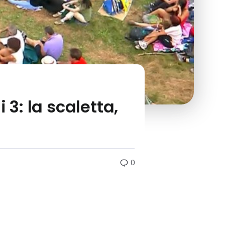
 3: la scaletta,
0