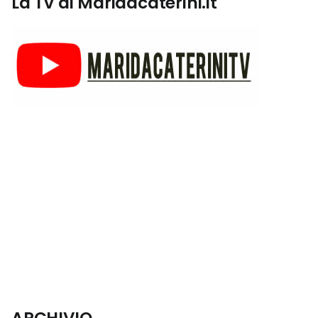
La Tv di Maridacaterini.it
ARCHIVIO