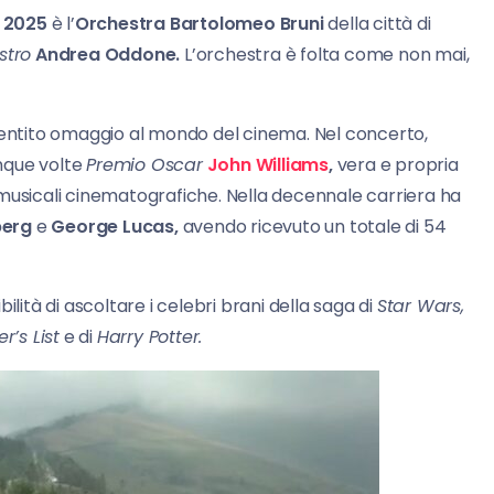
 2025
è l’
Orchestra Bartolomeo Bruni
della città di
stro
Andrea Oddone.
L’orchestra è folta come non mai,
 sentito omaggio al mondo del cinema. Nel concerto,
inque volte
Premio Oscar
John Williams
,
vera e propria
 musicali cinematografiche. Nella decennale carriera ha
berg
e
George Lucas,
avendo ricevuto un totale di 54
lità di ascoltare i celebri brani della saga di
Star Wars,
r’s List
e di
Harry Potter.