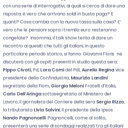
con una serie di interrogativi, ai quali si cerca di dare una
risposta: è vero che arrivano soldi in busta paga? E
quanti? Cosa cambia con la nuova tassa sulla casa? E’
vero che le pensioni sopra i tremila euro resteranno
congelate? Insomma, il talk show tenta di dare un
riscontro ai quesiti che tutti gli italiani, in questo
particolare periodo storico, si fanno.
Giovanni Floris ne
discuterà con gli ospiti presenti in studio questa sera:
Pippo Civati,
Pd,
Lara Comi
del Pdl,
Aurelio Regina
vice
presidente della Confindustria,
Maurizio Landini
segretario della Fiom,
Giorgia Meloni
Fratelli d’Italia,
Carlo Dell’Aringa
sottosegretario al Ministero del
Lavoro, il giornalista del Corriere della sera
Sergio Rizzo
,
la tributarista
Livia Salvini
, il presidente della Ipsos
Nando Pagnoncelli
. Pagnoncelli, come al solito,
presenterà una serie di sondaggi realizzati tra gli italiani