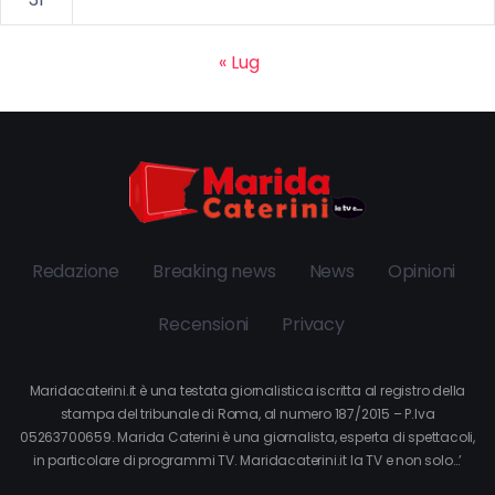
« Lug
Redazione
Breaking news
News
Opinioni
Recensioni
Privacy
Maridacaterini.it è una testata giornalistica iscritta al registro della
stampa del tribunale di Roma, al numero 187/2015 – P.Iva
05263700659. Marida Caterini è una giornalista, esperta di spettacoli,
in particolare di programmi TV. Maridacaterini.it la TV e non solo…’