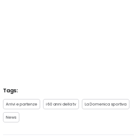
Tags:
Arrivi e partenze
i 60 anni della tv
La Domenica sportiva
News