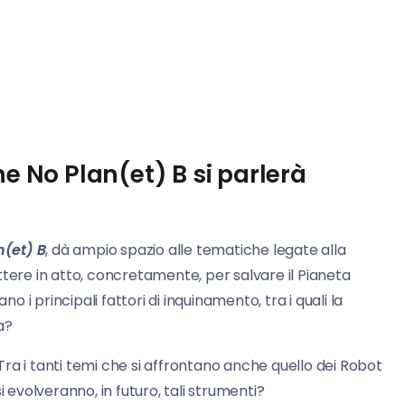
ne No Plan(et) B si parlerà
n(et) B
, dà ampio spazio alle tematiche legate alla
ttere in atto, concretamente, per salvare il Pianeta
no i principali fattori di inquinamento, tra i quali la
a?
 Tra i tanti temi che si affrontano anche quello dei Robot
i evolveranno, in futuro, tali strumenti?