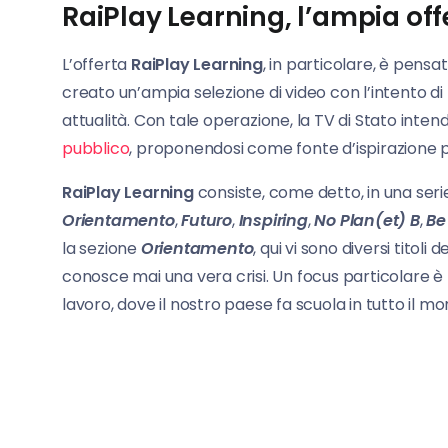
RaiPlay Learning, l’ampia off
L’offerta
RaiPlay Learning
, in particolare, è pensa
creato un’ampia selezione di video con l’intento di fa
attualità. Con tale operazione, la TV di Stato inten
pubblico
, proponendosi come fonte d’ispirazione pe
RaiPlay Learning
consiste, come detto, in una serie
Orientamento
,
Futuro
,
Inspiring
,
No Plan(et) B
,
Be
la sezione
Orientamento
, qui vi sono diversi titol
conosce mai una vera crisi. Un focus particolare è
lavoro, dove il nostro paese fa scuola in tutto il mo