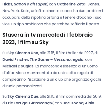
Hicks
,
Sapori e dissapori
, con
Catherine Zeta-Jones
.
New York. Kate, un’affascinante cuoca, ha due problemi:
occuparsi della nipotina orfana e tenere d’occhio il suo
vice, un tipo ambizioso che potrebbe soffiarle il posto.
Stasera in tv mercoledì 1 febbraio
2023, i film su Sky
Su
Sky Cinema Uno
, alle 21.15, il film thriller del 1997, di
David Fincher
,
The Game – Nessuna regola
, con
Michael Douglas
. La monotona esistenza di un uomo
d’affari viene movimentata da un insolito regalo di
compleanno: l’iscrizione a un club che organizza giochi
di ruolo personalizzati.
Su
Sky Cinema Due
, alle 21.15, il film commedia del 2019,
di
Eric Lartigau
,
#Iosonoqui
, con
Bae Doona
,
Alain