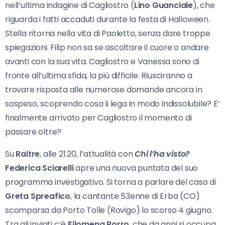
nell’ultima indagine di Cagliostro (
Lino
Guanciale
), che
riguarda i fatti accaduti durante la festa di Halloween.
Stella ritorna nella vita di Paoletto, senza dare troppe
spiegazioni. Filip non sa se ascoltare il cuore o andare
avanti con la sua vita. Cagliostro e Vanessa sono di
fronte all’ultima sfida, la più difficile. Riusciranno a
trovare risposta alle numerose domande ancora in
sospeso, scoprendo cosa li lega in modo indissolubile? E’
finalmente arrivato per Cagliostro il momento di
passare oltre?
Su
Raitre
, alle 21.20, l’attualità con
Chi l’ha visto?
Federica Sciarelli
apre una nuova puntata del suo
programma investigativo. Si torna a parlare del caso di
Greta Spreafico
, la cantante 53enne di Erba (CO)
scomparsa da Porto Tolle (Rovigo) lo scorso 4 giugno.
Tra gli inviati c’è
Filomena Rorro
, che da anni si occupa