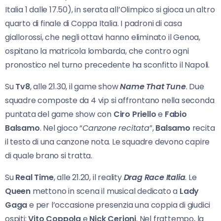
Italia 1 dalle 17.50), in serata all’Olimpico si gioca un altro
quarto di finale di Coppa Italia. I padroni di casa
giallorossi, che negli ottavi hanno eliminato il Genoa,
ospitano la matricola lombarda, che contro ogni
pronostico nel turno precedente ha sconfitto il Napoli.
Su
Tv8
, alle 21.30, il game show
Name That Tune
. Due
squadre composte da 4 vip si affrontano nella seconda
puntata del game show con
Ciro Priello
e
Fabio
Balsamo
. Nel gioco “
Canzone recitata
”,
Balsamo
recita
il testo di una canzone nota. Le squadre devono capire
di quale brano si tratta.
Su
Real Time
, alle 21.20, il reality
Drag Race Italia
. Le
Queen
mettono in scena il musical dedicato a
Lady
Gaga
e per l’occasione presenzia una coppia di giudici
ospiti:
Vito Coppola
e
Nick Cerioni
. Nel frattempo, la