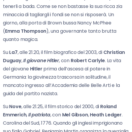
tenerli a bada. Come se non bastasse la sua ricca zia
minaccia di tagliargli i fondi se non si risposerà. Un
giorno, alla porta di Brown bussa Nancy McPhee
(
Emma Thompson
), una governante tanto brutta
quanto magica.
Su
La7
, alle 21.20, il film biografico del 2003, di
Christian
Duguay
,
Il giovane Hitler
, con
Robert Carlyle
. La vita
del giovane
Hitler
prima dell’ascesa al potere in
Germania: la giovinezza trascorsa in solitudine, il
mancato ingresso all’Accademia delle Belle Arti e la
guida del partito nazista.
Su
Nove
, alle 21.25, il film storico del 2000, di
Roland
Emmerich
,
Il patriota
, con
Mel Gibson
,
Heath Ledger
.
Carolina del Sud, 1776. Quando gli inglesi imprigionano
suo figlio Gabriel, Benjamin Martin organizza la guerriglia