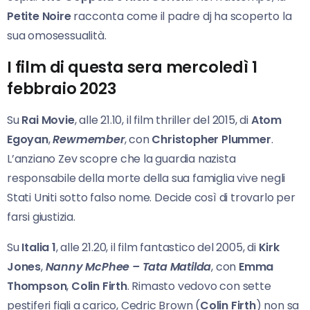
Petite Noire
racconta come il padre dj ha scoperto la
sua omosessualità.
I film di questa sera mercoledì 1
febbraio 2023
Su
Rai Movie
, alle 21.10, il film thriller del 2015, di
Atom
Egoyan
,
Rewmember
, con
Christopher Plummer
.
L’anziano Zev scopre che la guardia nazista
responsabile della morte della sua famiglia vive negli
Stati Uniti sotto falso nome. Decide così di trovarlo per
farsi giustizia.
Su
Italia 1
, alle 21.20, il film fantastico del 2005, di
Kirk
Jones
,
Nanny McPhee – Tata Matilda
, con
Emma
Thompson
,
Colin Firth
. Rimasto vedovo con sette
pestiferi figli a carico, Cedric Brown (
Colin Firth
) non sa