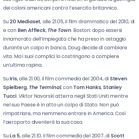
dei coloni americani contro l’esercito britannico.
Su
20 Mediaset
, alle 21.05, il film drammatico del 2010, di
e con
Ben Affleck
,
The Town
. Boston: dopo essersi
innamorato dell’impiegata che ha preso in ostaggio
durante un colpo in banca, Doug decide di cambiare
vita. Ma i suoi complici lo costringono a compiere
un’ultima rapina.
Su
Iris
, alle 21.00, il film commedia del 2004, di
Steven
Spielberg
,
The Terminal
, con
Tom Hanks
,
Stanley
Tucci
. Viktor Navorski atterra negli Stati Uniti mentre
nel suo Paese è in atto un colpo di Stato. Non può
rimpatriare, ma nemmeno entrare in America. Così
l’aeroporto diventerà la sua casa.
Su
La 5
, alle 21.10, il film commedia del 2007, di
Scott