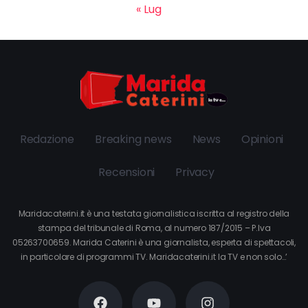
« Lug
Redazione
Breaking news
News
Opinioni
Recensioni
Privacy
Maridacaterini.it è una testata giornalistica iscritta al registro della
stampa del tribunale di Roma, al numero 187/2015 – P.Iva
05263700659. Marida Caterini è una giornalista, esperta di spettacoli,
in particolare di programmi TV. Maridacaterini.it la TV e non solo…’