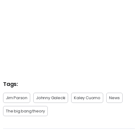
Tags:
Jim Parson
Johnny Galecki
Kaley Cuomo
News
The big bang theory