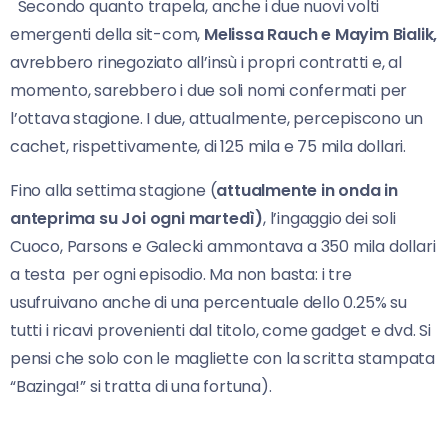
Secondo quanto trapela, anche i due nuovi volti
emergenti della sit-com,
Melissa Rauch e Mayim Bialik,
avrebbero rinegoziato all’insù i propri contratti e, al
momento, sarebbero i due soli nomi confermati per
l’ottava stagione. I due, attualmente, percepiscono un
cachet, rispettivamente, di 125 mila e 75 mila dollari.
Fino alla settima stagione (
attualmente in onda in
anteprima su Joi ogni martedì)
, l’ingaggio dei soli
Cuoco, Parsons e Galecki ammontava a 350 mila dollari
a testa per ogni episodio. Ma non basta: i tre
usufruivano anche di una percentuale dello 0.25% su
tutti i ricavi provenienti dal titolo, come gadget e dvd. Si
pensi che solo con le magliette con la scritta stampata
“Bazinga!” si tratta di una fortuna).