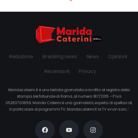
Redazione
Breaking news
News
Opinioni
Recensioni
Privacy
Maridacaterini.it è una testata giornalistica iscritta al registro della
stampa del tribunale di Roma, al numero 187/2015 – P.Iva
05263700659. Marida Caterini è una giornalista, esperta di spettacoli,
in particolare di programmi TV. Maridacaterini.it la TV e non solo…’