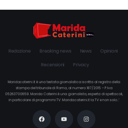
Redazione
Breaking news
News
Opinioni
Recensioni
Privacy
Maridacaterini.it è una testata giornalistica iscritta al registro della
stampa del tribunale di Roma, al numero 187/2015 – P.Iva
05263700659. Marida Caterini è una giornalista, esperta di spettacoli,
in particolare di programmi TV. Maridacaterini.it la TV e non solo…’