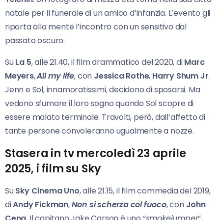
natale per il funerale di un amico d’infanzia. L’evento gli
riporta alla mente l’incontro con un sensitivo dal
passato oscuro.
Su
La 5
, alle 21.40, il film drammatico del 2020, di
Marc
Meyers
,
All my life
, con
Jessica Rothe
,
Harry Shum Jr
.
Jenn e Sol, innamoratissimi, decidono di sposarsi. Ma
vedono sfumare il loro sogno quando Sol scopre di
essere malato terminale. Travolti, però, dall’affetto di
tante persone convoleranno ugualmente a nozze.
Stasera in tv mercoledì 23 aprile
2025, i film su Sky
Su
Sky Cinema Uno
, alle 21.15, il film commedia del 2019,
di
Andy Fickman
,
Non si scherza col
fuoco
, con
John
Cena
. Il capitano Jake Carson è uno “
smokejumper
“,