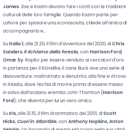
James
. Zoe e Kazim devono fare i conti con le tradizioni
culturali delle loro famiglie. Quando Kazim parte per
Lahore per sposare una sconosciuta, chiede all’amica di
accompagnarlo e…
Su
Italia 1
, alle 21.20, il film d’avventura del 2020, di
Chris
Sanders
,
Il richiamo della foresta
, con
Harrison Ford
,
Omar Sy
. Rapito per essere venduto ai cercatori d’oro
in partenza per il Klondike, il cane Buck vive una serie di
disavventure: maltrattato e denutrito, alla fine si ritrova
in Alaska, dove rischia di morire prima di essere messo
in salvo dall’anziano eremita John Thomton (
Harrison
Ford
), che diventa per lui un vero amico.
Su
Iris
, alle 21.15, il film drammatico del 2001, di
Scott
Hicks
,
Cuori in Atlantide
, con
Anthony Hopkins
,
Anton
Yelchin
. Un fotografo di mezza età torna nella sua città