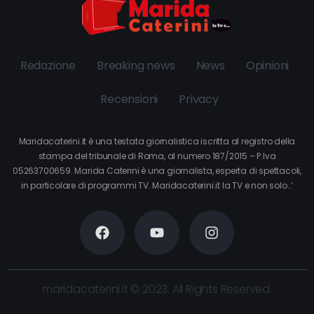
Redazione
Breaking news
News
Opinioni
Recensioni
Privacy
Maridacaterini.it è una testata giornalistica iscritta al registro della
stampa del tribunale di Roma, al numero 187/2015 – P.Iva
05263700659. Marida Caterini è una giornalista, esperta di spettacoli,
in particolare di programmi TV. Maridacaterini.it la TV e non solo…’
maridacaterini.it © 2023. All Rights Reserved.