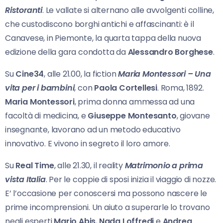
Ristoranti
. Le vallate si alternano alle avvolgenti colline,
che custodiscono borghi antichi e affascinanti: è il
Canavese, in Piemonte, la quarta tappa della nuova
edizione della gara condotta da
Alessandro Borghese
.
Su
Cine34
, alle 21.00, la fiction
Maria Montessori – Una
vita per i bambini
, con
Paola Cortellesi
. Roma, 1892.
Maria Montessori
, prima donna ammessa ad una
facoltà di medicina, e
Giuseppe
Montesanto
, giovane
insegnante, lavorano ad un metodo educativo
innovativo. E vivono in segreto il loro amore.
Su
Real Time
, alle 21.30, il reality
Matrimonio a prima
vista Italia
. Per le coppie di sposi inizia il viaggio di nozze.
E’ l’occasione per conoscersi ma possono nascere le
prime incomprensioni. Un aiuto a superarle lo trovano
negli esperti
Mario Abis
,
Nada Loffredi
e
Andrea