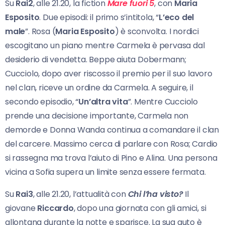
Su
Rai2
, alle 21.20, la fiction
Mare fuori 5
, con
Maria
Esposito
. Due episodi: il primo s’intitola, “
L’eco del
male
”. Rosa (
Maria Esposito
) è sconvolta. I nordici
escogitano un piano mentre Carmela è pervasa dal
desiderio di vendetta. Beppe aiuta Dobermann;
Cucciolo, dopo aver riscosso il premio per il suo lavoro
nel clan, riceve un ordine da Carmela. A seguire, il
secondo episodio, “
Un’altra vita
”. Mentre Cucciolo
prende una decisione importante, Carmela non
demorde e Donna Wanda continua a comandare il clan
del carcere. Massimo cerca di parlare con Rosa; Cardio
si rassegna ma trova l’aiuto di Pino e Alina. Una persona
vicina a Sofia supera un limite senza essere fermata.
Su
Rai3
, alle 21.20, l’attualità con
Chi l’ha visto?
Il
giovane
Riccardo
, dopo una giornata con gli amici, si
allontana durante la notte e sparisce. La sua auto è