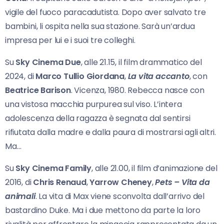
vigile del fuoco paracadutista. Dopo aver salvato tre
bambini, li ospita nella sua stazione. Sarà un’ardua
impresa per lui e i suoi tre colleghi.
Su
Sky Cinema Due
, alle 21.15, il film drammatico del
2024, di
Marco Tullio Giordana
,
La vita
accanto
, con
Beatrice Barison
. Vicenza, 1980. Rebecca nasce con
una vistosa macchia purpurea sul viso. L’intera
adolescenza della ragazza è segnata dal sentirsi
rifiutata dalla madre e dalla paura di mostrarsi agli altri.
Ma…
Su
Sky Cinema Family
, alle 21.00, il film d’animazione del
2016, di
Chris Renaud
,
Yarrow Cheney
,
Pets – Vita da
animali
. La vita di Max viene sconvolta dall’arrivo del
bastardino Duke. Ma i due mettono da parte la loro