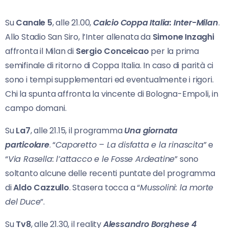
Su
Canale 5
, alle 21.00,
Calcio Coppa Italia: Inter-Milan
.
Allo Stadio San Siro, l’Inter allenata da
Simone Inzaghi
affronta il Milan di
Sergio Conceicao
per la prima
semifinale di ritorno di Coppa Italia. In caso di parità ci
sono i tempi supplementari ed eventualmente i rigori.
Chi la spunta affronta la vincente di Bologna-Empoli, in
campo domani.
Su
La7
, alle 21.15, il programma
Una giornata
particolare
. “
Caporetto – La disfatta e la rinascita
” e
“
Via Rasella: l’attacco e le Fosse Ardeatine
” sono
soltanto alcune delle recenti puntate del programma
di
Aldo Cazzullo
. Stasera tocca a “
Mussolini: la morte
del Duce
”.
Su
Tv8
, alle 21.30, il reality
Alessandro Borghese 4