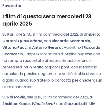
Favaretto
.
I film di questa sera mercoledì 23
aprile 2025
Su
Rai1
, alle 21.30, il film commedia del 2022, di
Umberto
Carteni
,
Quasi orfano
, con
Riccardo
Scamarcio
,
Vittoria Puccini
,
Antonio Gerardi
. Valentino (
Riccardo
Scamarcio
), apprezzato stilista di origine pugliese che
ha sempre raccontato di essere rimasto orfano in
tenera età, ha in realtà tagliato i ponti con la famiglia
cambiando persino cognome. La verità rischia di venire
a galla quando suo fratello lo contatta per chiedergli un
aiuto economico.
Su
Rai Movie
, alle 21.10, il film commedia del 2022, di
Shekhar Kapur
,
What’s love?
con
Shazad Latif
,
Lily