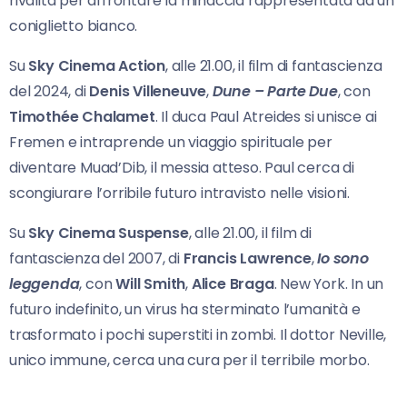
rivalità per affrontare la minaccia rappresentata da un
coniglietto bianco.
Su
Sky Cinema Action
, alle 21.00, il film di fantascienza
del 2024, di
Denis Villeneuve
,
Dune –
Parte Due
, con
Timothée Chalamet
. Il duca Paul Atreides si unisce ai
Fremen e intraprende un viaggio spirituale per
diventare Muad’Dib, il messia atteso. Paul cerca di
scongiurare l’orribile futuro intravisto nelle visioni.
Su
Sky Cinema Suspense
, alle 21.00, il film di
fantascienza del 2007, di
Francis Lawrence
,
Io sono
leggenda
, con
Will Smith
,
Alice Braga
. New York. In un
futuro indefinito, un virus ha sterminato l’umanità e
trasformato i pochi superstiti in zombi. Il dottor Neville,
unico immune, cerca una cura per il terribile morbo.