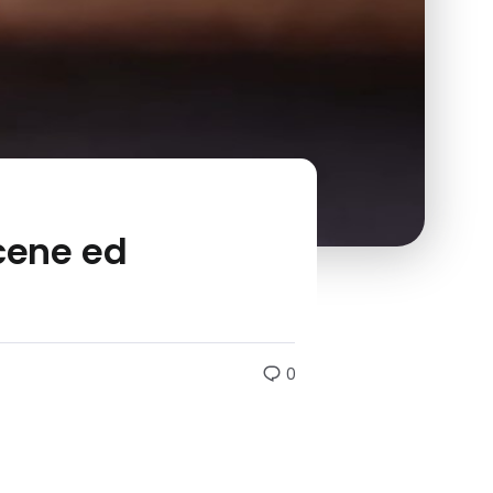
 cene ed
0