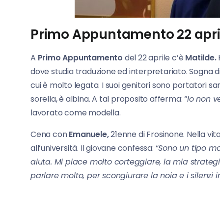
Primo Appuntamento 22 apri
A
Primo Appuntamento
del 22 aprile c’è
Matilde.
dove studia traduzione ed interpretariato. Sogna d
cui è molto legata. I suoi genitori sono portatori s
sorella, è albina. A tal proposito afferma: “
Io non v
lavorato come modella.
Cena con
Emanuele,
21enne di Frosinone. Nella vita
all’università. Il giovane confessa: “
Sono un tipo mo
aiuta. Mi piace molto corteggiare, la mia strate
parlare molto, per scongiurare la noia e i silenzi