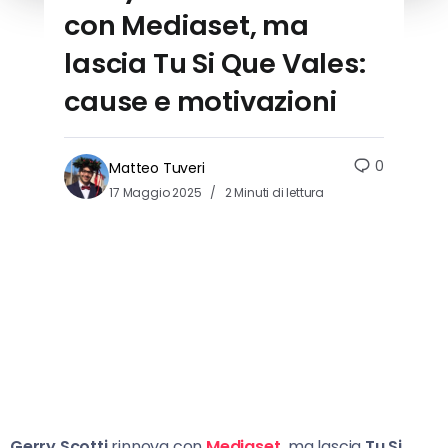
con Mediaset, ma
lascia Tu Si Que Vales:
cause e motivazioni
0
Matteo Tuveri
17 Maggio 2025
2 Minuti di lettura
Gerry Scotti
rinnova con
Mediaset,
ma lascia
Tu Si