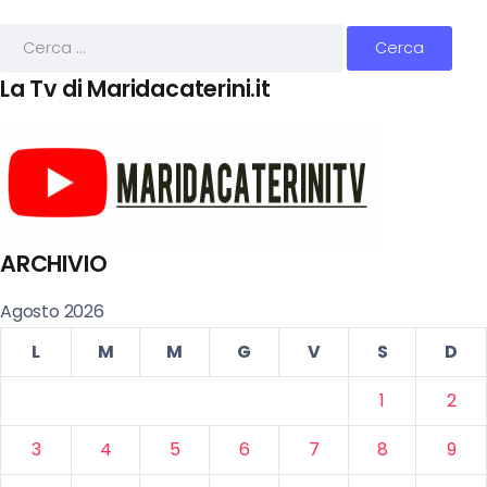
La Tv di Maridacaterini.it
ARCHIVIO
Agosto 2026
L
M
M
G
V
S
D
1
2
3
4
5
6
7
8
9