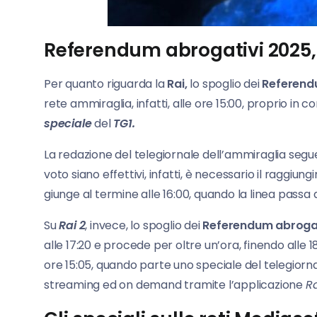
Referendum abrogativi 2025, l
Per quanto riguarda la
Rai,
lo spoglio dei
Referend
rete ammiraglia, infatti, alle ore 15:00, proprio in 
speciale
del
TG1.
La redazione del telegiornale dell’ammiraglia segue, s
voto siano effettivi, infatti, è necessario il raggiun
giunge al termine alle 16:00, quando la linea passa
Su
Rai 2
, invece, lo spoglio dei
Referendum abrogat
alle 17:20 e procede per oltre un’ora, finendo alle 
ore 15:05, quando parte uno speciale del telegiorn
streaming ed on demand tramite l’applicazione
Ra