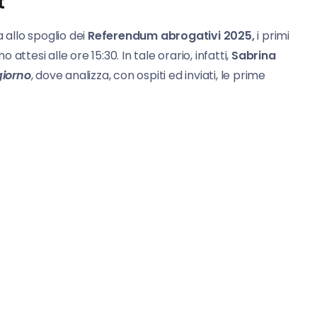
t
 allo spoglio dei
Referendum abrogativi 2025,
i primi
no attesi alle ore 15:30. In tale orario, infatti,
Sabrina
giorno
, dove analizza, con ospiti ed inviati, le prime