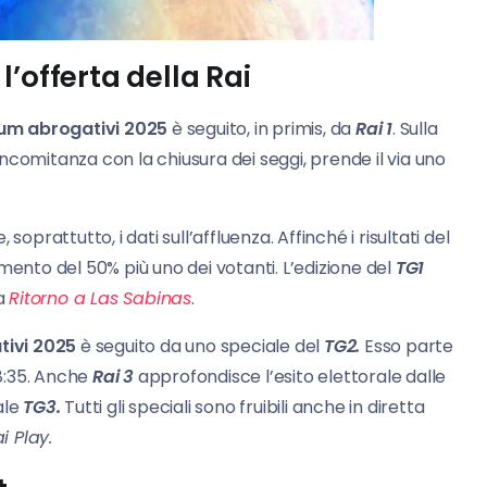
’offerta della Rai
um abrogativi 2025
è seguito, in primis, da
Rai 1
. Sulla
concomitanza con la chiusura dei seggi, prende il via uno
oprattutto, i dati sull’affluenza. Affinché i risultati del
gimento del 50% più uno dei votanti. L’edizione del
TG1
 a
Ritorno a Las Sabinas
.
ivi 2025
è seguito da uno speciale del
TG2.
Esso parte
18:35. Anche
Rai 3
approfondisce l’esito elettorale dalle
ale
TG3.
Tutti gli speciali sono fruibili anche in diretta
i Play.