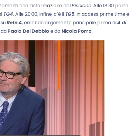
tamenti con l’informazione del
Biscione.
Alle 18:30 parte
al
TG4.
Alle 20:00, infine, c’è il
TG5
. In access prime time e
 su
Rete 4
, essendo argomento principale prima di
4 di
i da
Paolo Del Debbio
e da
Nicola Porro.