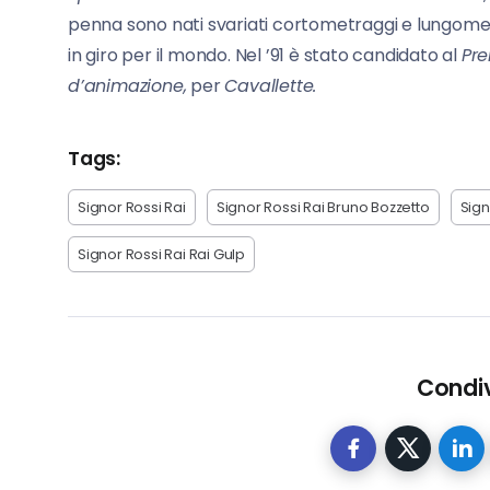
penna sono nati svariati cortometraggi e lungometr
in giro per il mondo. Nel ’91 è stato candidato al
Pre
d’animazione,
per
Cavallette.
Tags:
Signor Rossi Rai
Signor Rossi Rai Bruno Bozzetto
Sign
Signor Rossi Rai Rai Gulp
Condiv