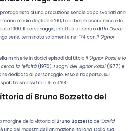
protagonista di una produzione seriale dopo svariati anni
’italiano medio degli anni ’60, fra il boom economico e le
ato 1960. Il personaggio, infatti, è al centro di
Un Oscar
unga serie, terminata solamente nel ’74 con
Il Signor
lla miniserie in dodici episodi dal titolo
Il Signor Rossi e lo
 cerca la felicità
(1976),
I sogni del Signor Rossi
(1977) e
one dedicata al personaggio. Esso è riapparso, sul
t, trasmessi fra il ’91 e il ’94.
ttoria di Bruno Bozzetto del
a margine della vittoria di
Bruno Bozzetto
del
David
, è uno dei maestri dell’animazione italiana. Dalla sua