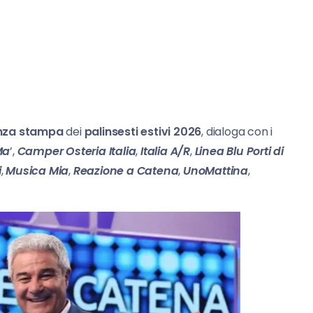
nza stampa
dei
palinsesti estivi 2026
, dialoga con i
Ma
’,
Camper Osteria Italia
,
Italia A/R
,
Linea Blu Porti di
i
,
Musica Mia
,
Reazione a Catena
,
UnoMattina
,