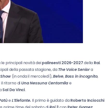
le principali novità dei
palinsesti 2026-2027
della
Rai
.
ipali della passata stagione, da
The Voice Senior
a
e Show
(in onda il mercoledì),
Belve
,
Boss in incognito
,
 il ritorno di
Una Nessuna Centomila
e
da
Sal Da Vinci
.
Patù
e
L’Elefante.
Il primo è guidato da
Roberto Inciocchi
ess prime time del sabato di
Rai 3
con
Peter Gomez
.