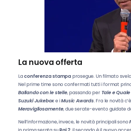
La nuova offerta
La
conferenza stampa
prosegue. Un filmato svela 
Nel prime time sono confermati tutti i format princ
Ballando con le stelle
,
passando per
Tale
e Qual
Suzuki Jukebox
e i
Music Awards
. Fra le novità c’è
Meravigliosamente
,
due serate-evento guidate 
Nell’informazione, invece, le novità principali sono
in prima serata su
Rai 2
, il secondo è il nuovo acc