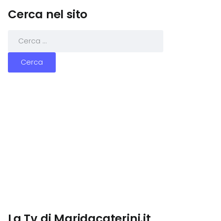
Cerca nel sito
La Tv di Maridacaterini.it