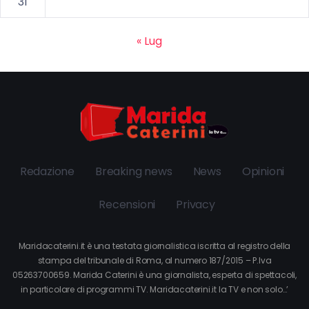
31
« Lug
Redazione
Breaking news
News
Opinioni
Recensioni
Privacy
Maridacaterini.it è una testata giornalistica iscritta al registro della
stampa del tribunale di Roma, al numero 187/2015 – P.Iva
05263700659. Marida Caterini è una giornalista, esperta di spettacoli,
in particolare di programmi TV. Maridacaterini.it la TV e non solo…’