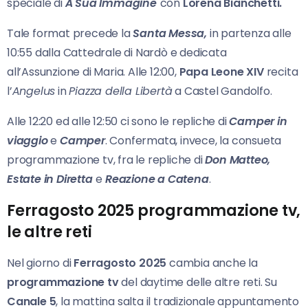
speciale di
A Sua Immagine
con
Lorena Bianchetti.
Tale format precede la
Santa Messa,
in partenza alle
10:55 dalla Cattedrale di Nardò e dedicata
all’Assunzione di Maria. Alle 12:00,
Papa Leone XIV
recita
l’
Angelus
in
Piazza della Libertà
a Castel Gandolfo.
Alle 12:20 ed alle 12:50 ci sono le repliche di
Camper in
viaggio
e
Camper
. Confermata, invece, la consueta
programmazione tv, fra le repliche di
Don Matteo,
Estate
in Diretta
e
Reazione a Catena
.
Ferragosto 2025 programmazione tv,
le altre reti
Nel giorno di
Ferragosto
2025
cambia anche la
programmazione tv
del daytime delle altre reti. Su
Canale 5
, la mattina salta il tradizionale appuntamento