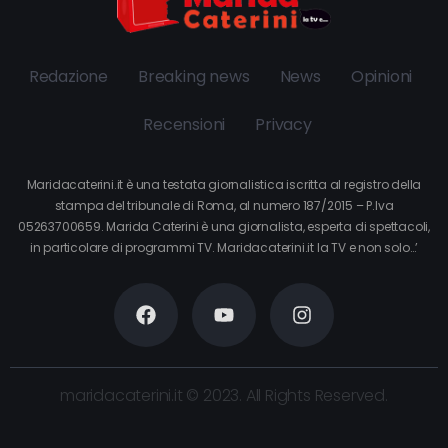
Redazione
Breaking news
News
Opinioni
Recensioni
Privacy
Maridacaterini.it è una testata giornalistica iscritta al registro della
stampa del tribunale di Roma, al numero 187/2015 – P.Iva
05263700659. Marida Caterini è una giornalista, esperta di spettacoli,
in particolare di programmi TV. Maridacaterini.it la TV e non solo…’
maridacaterini.it © 2023. All Rights Reserved.