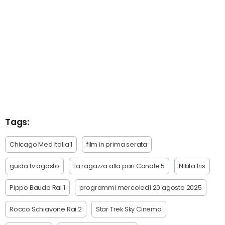
Tags:
Chicago Med Italia 1
film in prima serata
guida tv agosto
La ragazza alla pari Canale 5
Nikita Iris
Pippo Baudo Rai 1
programmi mercoledì 20 agosto 2025
Rocco Schiavone Rai 2
Star Trek Sky Cinema