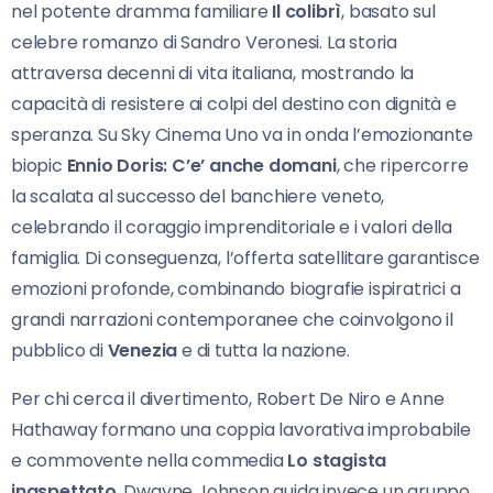
nel potente dramma familiare
Il colibrì
, basato sul
celebre romanzo di Sandro Veronesi. La storia
attraversa decenni di vita italiana, mostrando la
capacità di resistere ai colpi del destino con dignità e
speranza. Su Sky Cinema Uno va in onda l’emozionante
biopic
Ennio Doris: C’e’ anche domani
, che ripercorre
la scalata al successo del banchiere veneto,
celebrando il coraggio imprenditoriale e i valori della
famiglia. Di conseguenza, l’offerta satellitare garantisce
emozioni profonde, combinando biografie ispiratrici a
grandi narrazioni contemporanee che coinvolgono il
pubblico di
Venezia
e di tutta la nazione.
Per chi cerca il divertimento, Robert De Niro e Anne
Hathaway formano una coppia lavorativa improbabile
e commovente nella commedia
Lo stagista
inaspettato
. Dwayne Johnson guida invece un gruppo