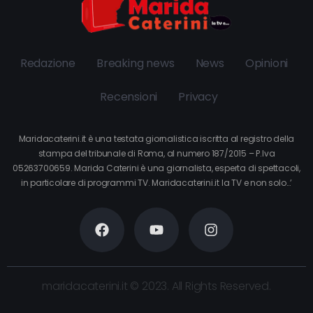
Redazione
Breaking news
News
Opinioni
Recensioni
Privacy
Maridacaterini.it è una testata giornalistica iscritta al registro della
stampa del tribunale di Roma, al numero 187/2015 – P.Iva
05263700659. Marida Caterini è una giornalista, esperta di spettacoli,
in particolare di programmi TV. Maridacaterini.it la TV e non solo…’
maridacaterini.it © 2023. All Rights Reserved.