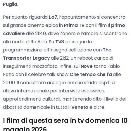
Puglia
.
Per quanto riguarda
La7
, l’appuntamento si concentra
sul grande cinema epico in
Prima Tv
con il film
Il primo
cavaliere
alle 21:40, dove l’onore e l’amore si scontrano
alla corte di Re Artù. Su
TV8
prosegue la
programmazione all’insegna dell’azione con
The
Transporter Legacy
alle 21:12, un reboot carico di
inseguimenti mozzafiato. Infine, sul
Nove
torna Fabio
Fazio con il celebre talk show
Che tempo che fa
alle
20:00. Il conduttore accoglie nel suo studio ospiti di
rilievo internazionale per interviste esclusive e
approfondimenti culturali, mantenendo alto il livello del
dibattito domenicale in tutto il
Veneto
e oltre.
I film di questa sera in tv domenica 10
maggio 2026