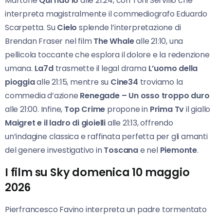
Martone
Qui rido io
alle 21:24, con Toni Servillo che
interpreta magistralmente il commediografo Eduardo
Scarpetta. Su
Cielo
splende l’interpretazione di
Brendan Fraser nel film
The Whale
alle 21:10, una
pellicola toccante che esplora il dolore e la redenzione
umana.
La7d
trasmette il legal drama
L’uomo della
pioggia
alle 21:15, mentre su
Cine34
troviamo la
commedia d’azione
Renegade – Un osso troppo duro
alle 21:00. Infine,
Top Crime
propone in
Prima Tv
il giallo
Maigret e il ladro di gioielli
alle 21:13, offrendo
un’indagine classica e raffinata perfetta per gli amanti
del genere investigativo in
Toscana
e nel
Piemonte
.
I film su Sky domenica 10 maggio
2026
Pierfrancesco Favino interpreta un padre tormentato