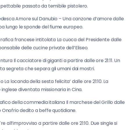
pettabile passato da temibile pistolero.
edesca Amore sul Danubio – Una canzone d’amore dalle
ppa lungo le sponde del fiume europeo.
rafica francese intitolata La cuoca del Presidente dalle
onsabile delle cucine private dell’Eliseo.
ura Il cacciatore di giganti a partire dalle ore 21:11. Un
ta segreta che separa gli umani dai mostri.
La locanda della sesta felicita’ dalle ore 21:10. La
 inglese diventata missionaria in Cina.
ico della commedia italiana Il marchese del Grillo dalle
le Onofrio dedito a beffe quotidiane.
e all’improvviso a partire dalle ore 21:10. Due single si