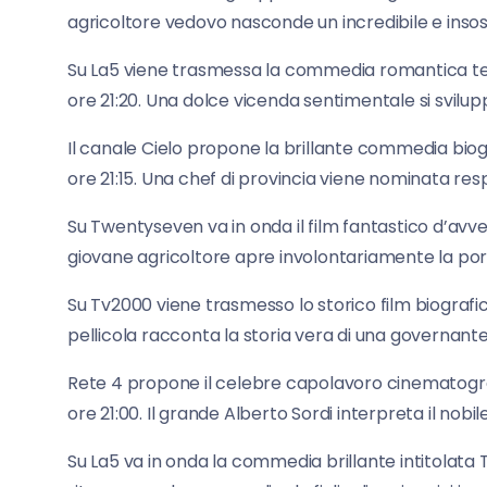
agricoltore vedovo nasconde un incredibile e insos
Su La5 viene trasmessa la commedia romantica t
ore 21:20. Una dolce vicenda sentimentale si svilu
Il canale Cielo propone la brillante commedia biog
ore 21:15. Una chef di provincia viene nominata resp
Su Twentyseven va in onda il film fantastico d’avvent
giovane agricoltore apre involontariamente la por
Su Tv2000 viene trasmesso lo storico film biografico 
pellicola racconta la storia vera di una governante
Rete 4 propone il celebre capolavoro cinematograf
ore 21:00. Il grande Alberto Sordi interpreta il nobi
Su La5 va in onda la commedia brillante intitolata Tr