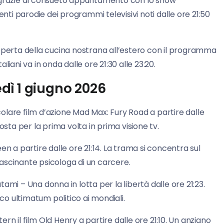
a grazie al consueto appuntamento con lo show
i parodie dei programmi televisivi noti dalle ore 21:50
coperta della cucina nostrana all’estero con il programma
taliani va in onda dalle ore 21:30 alle 23:20.
edì 1 giugno 2026
lare film d’azione Mad Max: Fury Road a partire dalle
osta per la prima volta in prima visione tv.
n a partire dalle ore 21:14. La trama si concentra sul
ascinante psicologa di un carcere.
atami – Una donna in lotta per la libertà dalle ore 21:23.
o ultimatum politico ai mondiali.
ern il film Old Henry a partire dalle ore 21:10. Un anziano