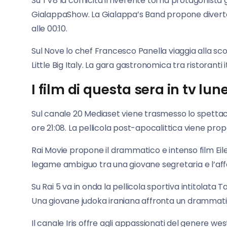
Su TV8 la comicità irriverente torna protagonist
GialappaShow. La Gialappa’s Band propone divertent
alle 00:10.
Sul Nove lo chef Francesco Panella viaggia alla s
Little Big Italy. La gara gastronomica tra ristoranti i
I film di questa sera in tv lun
Sul canale 20 Mediaset viene trasmesso lo spettaco
ore 21:08. La pellicola post-apocalittica viene prop
Rai Movie propone il drammatico e intenso film Eilee
legame ambiguo tra una giovane segretaria e l’aff
Su Rai 5 va in onda la pellicola sportiva intitolata T
Una giovane judoka iraniana affronta un drammatic
Il canale Iris offre agli appassionati del genere west