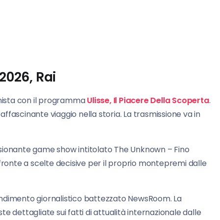
2026, Rai
onista con il programma
Ulisse, Il Piacere Della Scoperta
.
fascinante viaggio nella storia. La trasmissione va in
ssionante game show intitolato The Unknown – Fino
di fronte a scelte decisive per il proprio montepremi dalle
ondimento giornalistico battezzato NewsRoom. La
 dettagliate sui fatti di attualità internazionale dalle