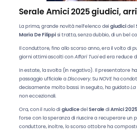
Serale Amici 2025 giudici, a
La prima, grande novità nell’elenco dei
giudici
del
Maria
De Filippi
si tratta, senza dubbio, di un bel co
Il conduttore, fino allo scorso anno, era il volto di
giorni ottimi ascolti con
Affari Tuoi
ed era reduce da
In estate, la svolta (in negativo). Il presentatore h
passaggio ufficiale a
Discovery.
Su
NOVE
ha condot
decisamente molto bassi. In seguito, ha guidato
La
non eccezionali.
Ora, con il ruolo di
giudice
del
Serale
di
Amici 2025
forse con la speranza di riuscire a recuperare un po
conduttore, inoltre, lo scorso ottobre ha composto 