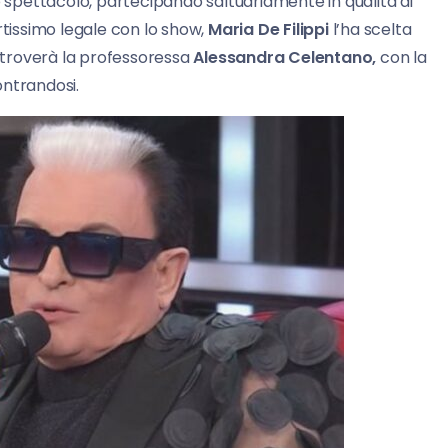
o spettacolo, partecipando saltuariamente in qualità di
rtissimo legale con lo show,
Maria De Filippi
l’ha scelta
itroverà la professoressa
Alessandra Celentano,
con la
ontrandosi.