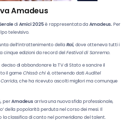
rriva Amadeus
Serale
di
Amici 2025
è rappresentata da
Amadeus.
Per
lpo televisivo.
 punta dell’intrattenimento della
Rai,
dove otteneva tutti i
 cinque edizioni da record del
Festival
di Sanremo.
a deciso di abbandonare la TV di Stato e sancire il
to il game
Chissà chi è
, ottenendo dati
Auditel
 Corrida
, che ha ricevuto ascolti migliori ma comunque
,
per
Amadeus
arriva una nuova sfida professionale,
’ della popolarità perduta nel corso dei mesi. Il
la classifica di canto nel pomeridiano del talent.