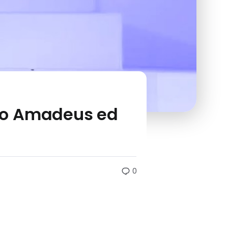
vano Amadeus ed
0