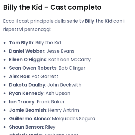
Billy the Kid – Cast completo
Ecco il cast principale della serie tv
Billy the Kid
con i
rispettivi personaggi:
Tom Blyth
: Billy the Kid
Daniel Webber
: Jesse Evans
Eileen O’Higgins
: Kathleen McCarty
Sean Owen Roberts
: Bob Olinger
Alex Roe
: Pat Garrett
Dakota Daulby
: John Beckwith
Ryan Kennedy
: Ash Upson
Ian Tracey
: Frank Baker
Jamie Beamish
: Henry Antrim
Guillermo Alonso
: Melquiades Segura
Shaun Benson
: Riley