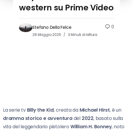
western su Prime Video
0
Stefano Della Felce
28 Maggio 2025
3 Minuti di lettura
La serie tv
Billy the Kid
, creata da
Michael Hirst
, è un
dramma storico e avventura
del
2022
, basato sulla
vita del leggendario pistolero
William H. Bonney
, noto