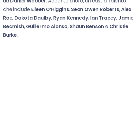
da
Daniel Webber
. Accanto a loro, un cast di talento
che include
Eileen O’Higgins
,
Sean Owen Roberts
,
Alex
Roe
,
Dakota Daulby
,
Ryan Kennedy
,
Ian Tracey
,
Jamie
Beamish
,
Guillermo Alonso
,
Shaun Benson
e
Christie
Burke
.