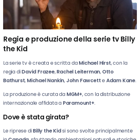
Regia e produzione della serie tv Billy
the Kid
La serie tv è creata e scritta da
Michael Hirst
, con la
regia di
David Frazee
,
Rachel Leiterman
,
Otto
Bathurst
,
Michael Nankin
,
John Fawcett
e
Adam Kane
.
La produzione è curata da
MGM+
, con la distribuzione
internazionale affidata a
Paramount+
.
Dove è stata girata?
Le riprese di
Billy the Kid
si sono svolte principalmente
in
Canada
, sfruttando ambientazioni naturali e storiche