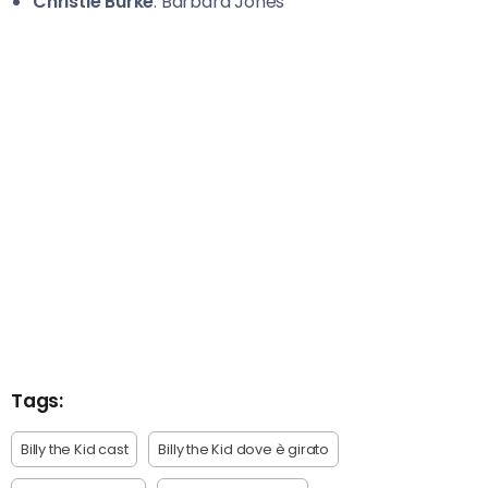
Christie Burke
: Barbara Jones
Tags:
Billy the Kid cast
Billy the Kid dove è girato