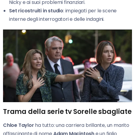
Nicky e ai suoi problemi finanziari.
Set ricostruiti in studio
: impiegati per le scene
interne degli interrogatori e delle indagini.
Trama della serie tv Sorelle sbagliate
Chloe Taylor
ha tutto: una carriera brillante, un marito
affascinante di nome
Adam Macintosh
e un figlio