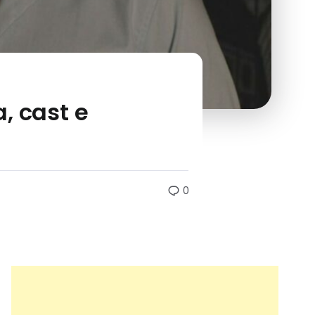
, cast e
0