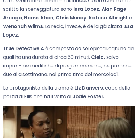
sono svolte interamente in
Islanda.
Coloro che hanno
scritto la sceneggiatura sono
Issa Lopez, Alan Page
Arriaga, Namsi Khan, Chris Mundy, Katrina Albright
e
Wenonah Wilms.
La regia, invece, è della già citata
Issa
Lopez.
True Detective
4
è composta da sei episodi, ognuno dei
quali ha una durata di circa 50 minuti.
Cielo,
salvo
improvvise modifiche di programmazione, ne propone
due alla settimana, nel prime time del mercoledì.
La protagonista della trama è
Liz Danvers,
capo della
polizia di Ellis che ha il volto di
Jodie Foster.