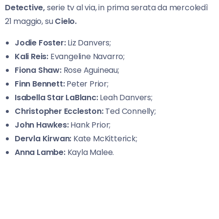
Detective,
serie tv al via, in prima serata da mercoledì
21 maggio, su
Cielo.
J
odie Foster:
Liz Danvers;
Kali Reis:
Evangeline Navarro;
Fiona Shaw:
Rose Aguineau;
Finn Bennett:
Peter Prior;
Isabella Star LaBlanc:
Leah Danvers;
Christopher Eccleston:
Ted Connelly;
John Hawkes:
Hank Prior;
Dervla Kirwan:
Kate McKitterick;
Anna Lambe:
Kayla Malee.