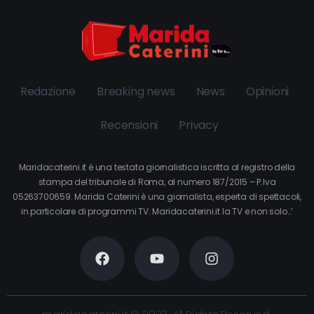
Redazione
Breaking news
News
Opinioni
Recensioni
Privacy
Maridacaterini.it è una testata giornalistica iscritta al registro della
stampa del tribunale di Roma, al numero 187/2015 – P.Iva
05263700659. Marida Caterini è una giornalista, esperta di spettacoli,
in particolare di programmi TV. Maridacaterini.it la TV e non solo…’