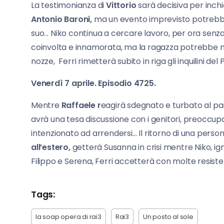
La testimonianza di
Vittorio
sarà decisiva per inchi
Antonio Baroni,
ma un evento imprevisto potrebbe ri
suo… Niko continua a cercare lavoro, per ora sen
coinvolta e innamorata, ma la ragazza potrebbe na
nozze, Ferri rimetterà subito in riga gli inquilini del
Venerdì 7 aprile. Episodio 4725.
Mentre
Raffaele r
eagirà sdegnato e turbato al pari
avrà una tesa discussione con i genitori, preoccup
intenzionato ad arrendersi… Il ritorno di una pers
all’estero,
getterà Susanna in crisi mentre Niko, ig
Filippo e Serena, Ferri accetterà con molte resisten
Tags:
la soap opera di rai3
Rai3
Un posto al sole