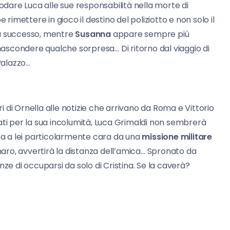
odare Luca alle sue responsabilità nella morte di
mettere in gioco il destino del poliziotto e non solo il
za successo, mentre
Susanna
appare sempre più
scondere qualche sorpresa… Di ritorno dal viaggio di
 Palazzo…
 di Ornella alle notizie che arrivano da Roma e Vittorio
ati per la sua incolumità, Luca Grimaldi non sembrerà
ona a lei particolarmente cara da una
missione militare
naro, avvertirà la distanza dell’amica… Spronato da
ze di occuparsi da solo di Cristina. Se la caverà?