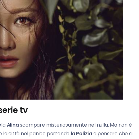
erie tv
ola
Alina
scompare misteriosamente nel nulla. Ma non è
do la città nel panico portando la
Polizia
a pensare che si