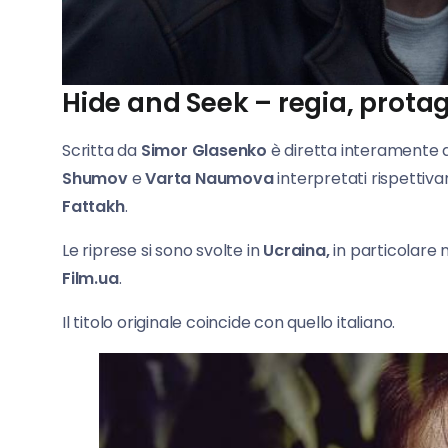
Hide and Seek – regia, protag
Scritta da
Simor Glasenko
è diretta interamente
Shumov
e
Varta Naumova
interpretati rispetti
Fattakh
.
Le riprese si sono svolte in
Ucraina,
in particolare n
Film.ua
.
Il titolo originale coincide con quello italiano.