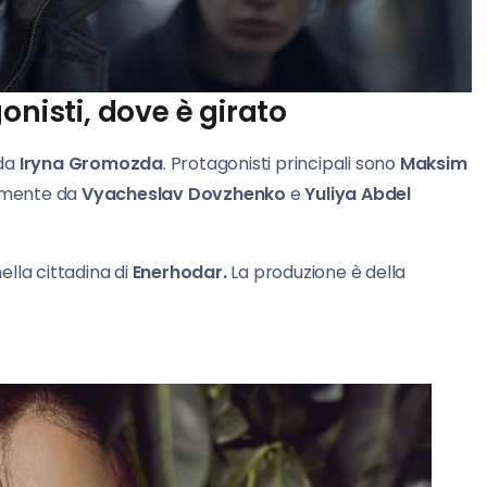
onisti, dove è girato
 da
Iryna Gromozda
. Protagonisti principali sono
Maksim
vamente da
Vyacheslav Dovzhenko
e
Yuliya Abdel
ella cittadina di
Enerhodar.
La produzione è della