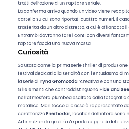
tratti dell’azione di un rapitore seriale.
La conferma arriva quando un video viene recapit
cartello su cui sono riportati quattro numeri. Il cas
trasferita da un altro distretto, a cui è affiancato 
Entrambi dovranno fare i conti con diversi fantasm
rapitore faccia una nuova mossa.
Curiosità
Salutata come la prima serie thriller di produzione
festival dedicati alla serialità con l’entusiasmo 
la serie di
Iryna Gromozda
“creativa e con una stor
Gli elementi che contraddistinguono
Hide and Se
nell’atmosfera plumbea esaltata dalla fotografia 
metallico. Ma il tocco di classe è rappresentato da
caratterizza
Enerhodar,
location dell’intera serie 
Ad innalzare la qualità c’è poi la coppia di detecti