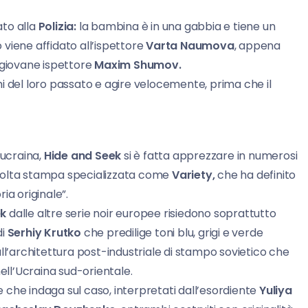
ato alla
Polizia:
la bambina è in una gabbia e tiene un
o viene affidato all’ispettore
Varta Naumova
, appena
il giovane ispettore
Maxim Shumov.
i del loro passato e agire velocemente, prima che il
 ucraina,
Hide and Seek
si è fatta apprezzare in numerosi
di molta stampa specializzata come
Variety,
che ha definito
ia originale”.
ek
dalle altre serie noir europee risiedono soprattutto
di
Serhiy Krutko
che predilige toni blu, grigi e verde
ll’architettura post-industriale di stampo sovietico che
nell’Ucraina sud-orientale.
ve che indaga sul caso, interpretati dall’esordiente
Yuliya