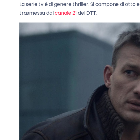
La serie tv è di genere thriller. Si compone di otto e
trasmessa dal
canale 21
del DTT.