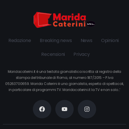
Redazione
Breaking news
News
Opinioni
Recensioni
Privacy
Maridacaterini.it è una testata giornalistica iscritta al registro della
stampa del tribunale di Roma, al numero 187/2015 – P.Iva
05263700659. Marida Caterini è una giornalista, esperta di spettacoli,
in particolare di programmi TV. Maridacaterini.it la TV e non solo…’