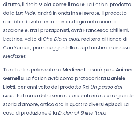
di tutto, il titolo
Viola come il
m
are
. La fiction, prodotta
dalla
Lux Vide
, andrà in onda in sei serate. Il prodotto
sarebbe dovuto andare in onda già nella scorsa
stagione e, tra i protagonisti, avrà Francesca Chillemi.
L’attrice, volto di
Che Dio ci aiuti
, reciterà al fianco di
Can Yaman, personaggio delle soap turche in onda su
Mediaset
.
Tra i titoli in palinsesto su
Mediaset
ci sarà pure
Anima
Gemella
. La fiction avrà come protagonista
Daniele
Liotti
, per anni volto del prodotto Rai
Un passo dal
cielo
. La trama della serie si concentrerà su una grande
storia d’amore, articolata in quattro diversi episodi. La
casa di produzione è la
Endemol Shine Italia.