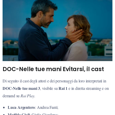
DOC-Nelle tue mani Evitarsi, il cast
Di seguito il cast degli attori e dei personaggi da loro interpretati in
DOC-Nelle tue mani 3
Rai 1
, visibile su
e in diretta streaming e on
demand su
Rai Play
.
Luca Argentero
: Andrea Fanti;
Matilde Gioli
: Giulia Giordano;