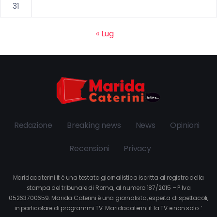
31
« Lug
Redazione
Breaking news
News
Opinioni
Recensioni
Privacy
Maridacaterini.it è una testata giornalistica iscritta al registro della
stampa del tribunale di Roma, al numero 187/2015 – P.Iva
05263700659. Marida Caterini è una giornalista, esperta di spettacoli,
in particolare di programmi TV. Maridacaterini.it la TV e non solo…’