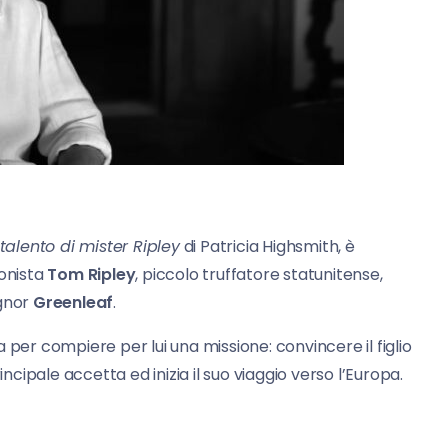
l talento di mister Ripley
di Patricia Highsmith, è
gonista
Tom Ripley
, piccolo truffatore statunitense,
ignor
Greenleaf
.
lia per compiere per lui una missione: convincere il figlio
ncipale accetta ed inizia il suo viaggio verso l’Europa.