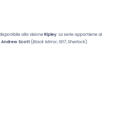
disponibile alla visione
Ripley
. La serie appartiene al
e
Andrew
Scott
(
Black Mirror
,
1917
,
Sherlock
).