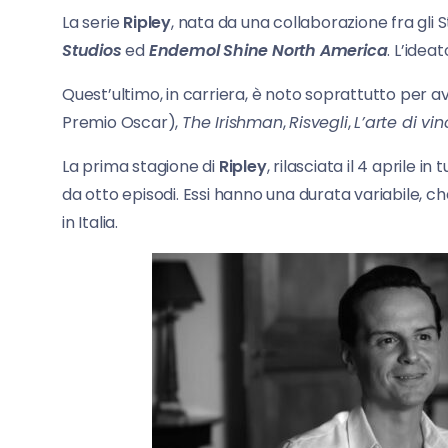
La serie
Ripley
, nata da una collaborazione fra gli St
Studios
ed
Endemol
Shine North America
. L’idea
Quest’ultimo, in carriera, è noto soprattutto per a
Premio Oscar),
The Irishman
,
Risvegli
,
L’arte di vi
La prima stagione di
Ripley
, rilasciata il 4 aprile in
da otto episodi. Essi hanno una durata variabile, ch
in Italia.