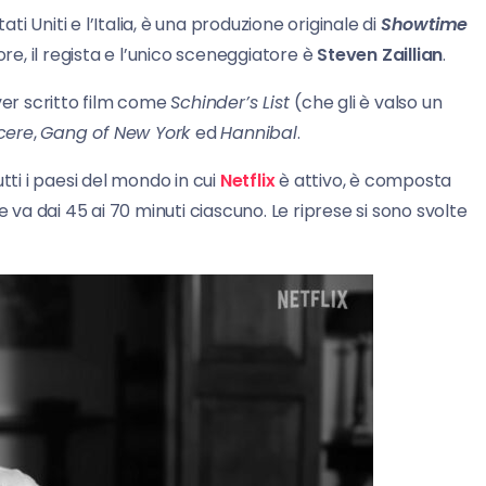
ati Uniti e l’Italia, è una produzione originale di
Showtime
tore, il regista e l’unico sceneggiatore è
Steven
Zaillian
.
ver scritto film come
Schinder’s List
(che gli è valso un
ncere
,
Gang of New York
ed
Hannibal
.
 tutti i paesi del mondo in cui
Netflix
è attivo, è composta
e va dai 45 ai 70 minuti ciascuno. Le riprese si sono svolte