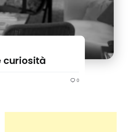
e curiosità
0