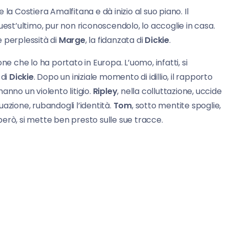
e la Costiera Amalfitana e dà inizio al suo piano. Il
uest’ultimo, pur non riconoscendolo, lo accoglie in casa.
le perplessità di
Marge
, la fidanzata di
Dickie
.
ne che lo ha portato in Europa. L’uomo, infatti, si
 di
Dickie
. Dopo un iniziale momento di idillio, il rapporto
anno un violento litigio.
Ripley
, nella colluttazione, uccide
tuazione, rubandogli l’identità.
Tom
, sotto mentite spoglie,
ia, però, si mette ben presto sulle sue tracce.