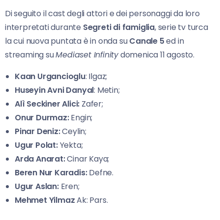
Di seguito il cast degli attori e dei personaggi da loro
interpretati durante
Segreti di famiglia
, serie tv turca
la cui nuova puntata è in onda su
Canale 5
ed in
streaming su
Mediaset Infinity
domenica 11 agosto.
Kaan Urgancioglu
: Ilgaz;
Huseyin Avni Danyal
: Metin;
Alì Seckiner Alici:
Zafer;
Onur Durmaz:
Engin;
Pinar
Deniz:
Ceylin;
Ugur Polat:
Yekta;
Arda Anarat:
Cinar Kaya;
Beren Nur Karadis:
Defne.
Ugur Aslan:
Eren;
Mehmet Yilmaz
Ak: Pars.