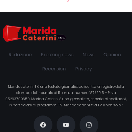
Redazione
Breaking news
News
Opinioni
Recensioni
Privacy
Maridacaterini.it è una testata giornalistica iscritta al registro della
stampa del tribunale di Roma, al numero 187/2015 – P.Iva
05263700659. Marida Caterini è una giornalista, esperta di spettacoli,
in particolare di programmi TV. Maridacaterini.it la TV e non solo…’