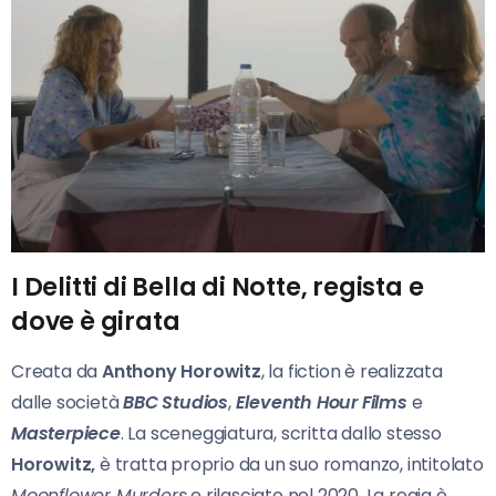
I Delitti di Bella di Notte, regista e
dove è girata
Creata da
Anthony Horowitz
, la fiction è realizzata
dalle società
BBC Studios
,
Eleventh Hour
Films
e
Masterpiece
. La sceneggiatura, scritta dallo stesso
Horowitz,
è tratta proprio da un suo romanzo, intitolato
Moonflower Murders
e rilasciato nel 2020. La regia è