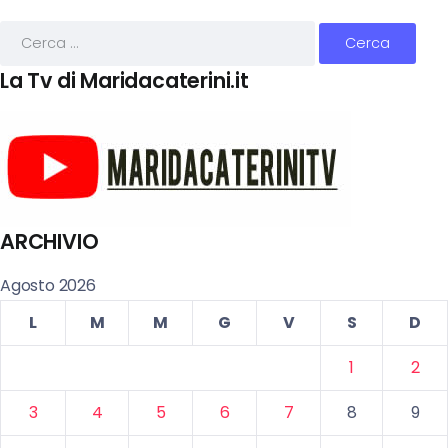
La Tv di Maridacaterini.it
ARCHIVIO
Agosto 2026
L
M
M
G
V
S
D
1
2
3
4
5
6
7
8
9