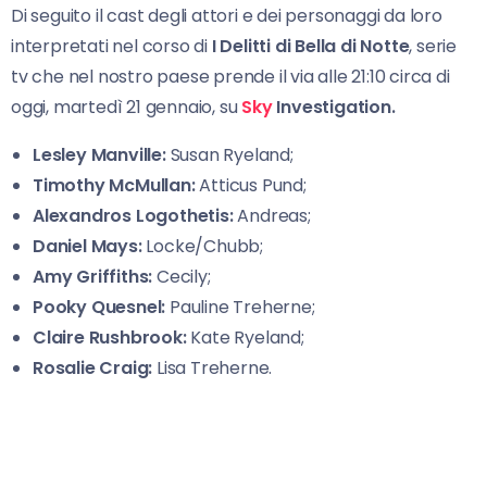
Di seguito il cast degli attori e dei personaggi da loro
interpretati nel corso di
I Delitti di Bella di Notte
, serie
tv che nel nostro paese prende il via alle 21:10 circa di
oggi, martedì 21 gennaio, su
Sky
Investigation.
Lesley Manville:
Susan Ryeland;
Timothy McMullan:
Atticus Pund;
Alexandros Logothetis:
Andreas;
Daniel Mays:
Locke/Chubb;
Amy Griffiths:
Cecily;
Pooky Quesnel:
Pauline Treherne;
Claire Rushbrook:
Kate Ryeland;
Rosalie Craig:
Lisa Treherne.