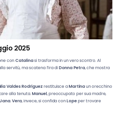
ggio 2025
ione con
Catalina
si trasforma in un vero scontro. Al
a servitù, ma scatena l’ira di
Donna Petra
, che mostra
lia Valdes Rodriguez
restituisce a
Martina
un orecchino
tare alla tenuta.
Manuel
, preoccupato per sua madre,
Jana
.
Vera
, invece, si confida con
Lope
per trovare