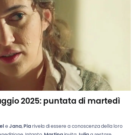
aggio 2025: puntata di m
artedì
el
e
Jana
,
Pia
rivela di essere a conoscenza della loro
benedizione. Intanto,
Martina
invita
Julia
a restare