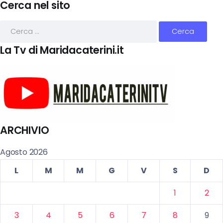
Cerca nel sito
La Tv di Maridacaterini.it
ARCHIVIO
Agosto 2026
L
M
M
G
V
S
D
1
2
3
4
5
6
7
8
9