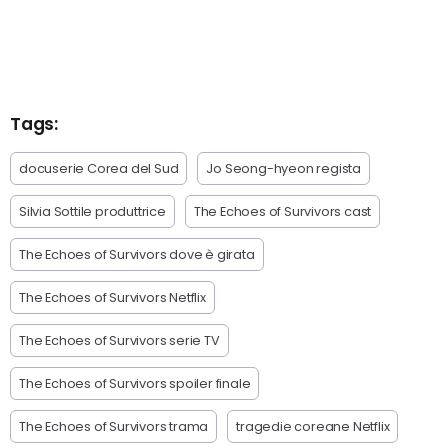
Tags:
docuserie Corea del Sud
Jo Seong-hyeon regista
Silvia Sottile produttrice
The Echoes of Survivors cast
The Echoes of Survivors dove è girata
The Echoes of Survivors Netflix
The Echoes of Survivors serie TV
The Echoes of Survivors spoiler finale
The Echoes of Survivors trama
tragedie coreane Netflix