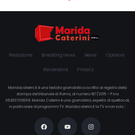
Redazione
Breaking news
News
Opinioni
Recensioni
Privacy
Maridacaterini.it è una testata giornalistica iscritta al registro della
stampa del tribunale di Roma, al numero 187/2015 – P.Iva
05263700659. Marida Caterini è una giornalista, esperta di spettacoli,
in particolare di programmi TV. Maridacaterini.it la TV e non solo…’