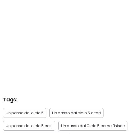
Tags:
Un passo dal cielo 5
Un passo dal cielo 5 attori
Un passo dal cielo 5 cast
Un passo dal Cielo 5 come finisce