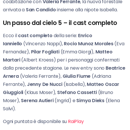
coabitazione con
Valeria Ferrante
, la nuova forestale
arrivata a
San Candido
insieme alla nipote Isabella.
Un passo dal cielo 5 – il cast completo
Ecco il
cast completo
della serie:
Enrico
Ianniello
(Vincenzo Nappi),
Rocio Munoz Morales
(Eva
Fernandez),
Pilar Fogliati
(Emma Giorgi),
Matteo
Martari
(Albert Kroess) per i personaggi confermati
dalla precedente stagione. Le new entry sono
Beatrice
Arnera
(Valeria Ferrante),
Giulia Fiume
(Adriana
Ferrante),
Jenny De Nucci
(Isabella),
Matteo Oscar
Giuggioli
(Klaus Moser),
Stefano Cassetti
(Bruno
Moser),
Serena Autieri
(Ingrid) e
Simya Dieks
(Elena
Salvi).
Ogni puntata è disponibile su
RaiPlay